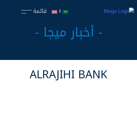
قائمة
- أخبار ميجا -
ALRAJIHI BANK