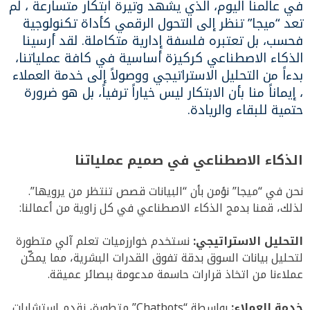
في عالمنا اليوم، الذي يشهد وتيرة ابتكار متسارعة
، لم
تعد “ميجا” تنظر إلى التحول الرقمي كأداة تكنولوجية
فحسب، بل تعتبره فلسفة إدارية متكاملة
.
لقد أرسينا
الذكاء الاصطناعي كركيزة أساسية في كافة عملياتنا،
بدءاً من التحليل الاستراتيجي ووصولاً إلى خدمة العملاء
، إيماناً منا بأن الابتكار ليس خياراً ترفياً، بل هو ضرورة
حتمية للبقاء والريادة
.
الذكاء الاصطناعي في صميم عملياتنا
نحن في “ميجا” نؤمن بأن “البيانات قصص تنتظر من يرويها”
.
لذلك، قمنا بدمج الذكاء الاصطناعي في كل زاوية من أعمالنا
:
التحليل الاستراتيجي:
نستخدم خوارزميات تعلم آلي متطورة
لتحليل بيانات السوق بدقة تفوق القدرات البشرية، مما يمكّن
عملاءنا من اتخاذ قرارات حاسمة مدعومة ببصائر عميقة
.
خدمة العملاء:
بواسطة “Chatbots” متطورة، نقدم استشارات