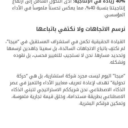
40% زيادة في الإنتاجية:
أدى التحول الشامل إلى ارتفاع
إنتاجيتنا بنسبة 40%، مما يعكس تحسناً ملموساً في الأداء
المؤسسي
.
نرسم الاتجاهات ولا نكتفي باتباعها
القيادة الحقيقية تكمن في استشراف المستقبل
.
في “ميجا”،
لم نكتفِ باتباع الاتجاهات السائدة، بل سعينا جاهدين لرسمها
وتحديد مسارها
.
نحن لا نستجيب للتغيير فحسب، بل نقوده
ونشكله
.
“ميجا” اليوم ليست مجرد شركة استشارية، بل هي “حركة
تحولية” تهدف لإعادة تعريف معايير الأداء والتميز في عصر
الذكاء الاصطناعي
.
نحن شريككم الاستراتيجي لتبني الذكاء
الاصطناعي بطريقة مستدامة، وخلق قيمة تجارية ملموسة،
وتمكين فرقكم البشرية
.