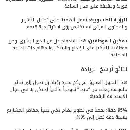
فورية ودقيقة على مدار الساعة
.
الرؤية الحاسوبية:
تعمل أنظمتنا على تحليل التقارير
والمحتوى المرئي لاستخلاص رؤى استراتيجية قيمة
.
تمكين الموظفين:
هذا الاندماج عزز من الدور البشري، وحرر
موظفينا للتركيز على الإبداع والابتكار والمهام ذات القيمة
المضافة
.
نتائج تُرسّخ الريادة
هذا التحول العميق لم يكن مجرد رؤية، بل تحول إلى نتائج
ملموسة جعلت من “ميجا” نموذجاً عالمياً يُحتذى به في مجال
الاستدامة الرقمية
:
95% دقة:
نجحنا في تطوير نظام ذكي يتنبأ بمخاطر المشاريع
بنسبة دقة تصل إلى 95%
.